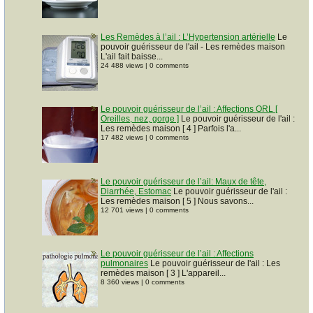
Les Remèdes à l’ail : L’Hypertension artérielle
Le
pouvoir guérisseur de l'ail - Les remèdes maison
L'ail fait baisse...
24 488 views
|
0 comments
Le pouvoir guérisseur de l’ail : Affections ORL [
Oreilles, nez, gorge ]
Le pouvoir guérisseur de l'ail :
Les remèdes maison [ 4 ] Parfois l'a...
17 482 views
|
0 comments
Le pouvoir guérisseur de l’ail: Maux de tête,
Diarrhée, Estomac
Le pouvoir guérisseur de l'ail :
Les remèdes maison [ 5 ] Nous savons...
12 701 views
|
0 comments
Le pouvoir guérisseur de l’ail : Affections
pulmonaires
Le pouvoir guérisseur de l'ail : Les
remèdes maison [ 3 ] L'appareil...
8 360 views
|
0 comments