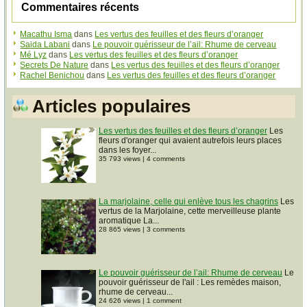
Commentaires récents
Macathu Isma
dans
Les vertus des feuilles et des fleurs d’oranger
Saida Labani
dans
Le pouvoir guérisseur de l’ail: Rhume de cerveau
Mé Lyz
dans
Les vertus des feuilles et des fleurs d’oranger
Secrets De Nature
dans
Les vertus des feuilles et des fleurs d’oranger
Rachel Benichou
dans
Les vertus des feuilles et des fleurs d’oranger
Articles populaires
Les vertus des feuilles et des fleurs d’oranger
Les
fleurs d'oranger qui avaient autrefois leurs places
dans les foyer...
35 793 views
|
4 comments
La marjolaine, celle qui enlève tous les chagrins
Les
vertus de la Marjolaine, cette merveilleuse plante
aromatique La...
28 865 views
|
3 comments
Le pouvoir guérisseur de l’ail: Rhume de cerveau
Le
pouvoir guérisseur de l'ail : Les remèdes maison,
rhume de cerveau...
24 626 views
|
1 comment