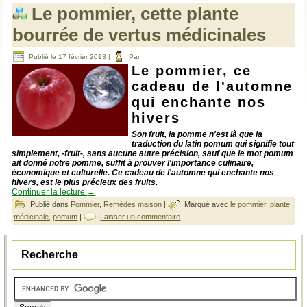
Le pommier, cette plante
bourrée de vertus médicinales
Publié le
17 février 2013
|
Par
Le pommier, ce
cadeau de l'automne
qui enchante nos
hivers
Son fruit, la pomme n'est là que la
traduction du latin pomum qui signifie tout
simplement, -fruit-, sans aucune autre précision, sauf que le mot pomum
ait donné notre pomme, suffit à prouver l'importance culinaire,
économique et culturelle. Ce cadeau de l'automne qui enchante nos
hivers, est le plus précieux des fruits.
Continuer la lecture
→
Publié dans
Pommier
,
Remèdes maison
|
Marqué avec
le pommier
,
plante
médicinale
,
pomum
|
Laisser un commentaire
Recherche