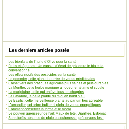
Les derniers articles postés
Les bienfaits de l’huile d’Olive pour la santé
Fruits et légumes : Un constat d’écart de prix entre le bio et le
conventionnel
Les effets nocifs des pesticides sur la santé
Le pommier, cette plante bourrée de vertus médicinales
Chine: vers des pratiques agricoles plus saines et plus durables.
La Menthe, cette herbe magique à l’odeur entètante et subtile
La marjolaine, celle qui enlève tous les chagrins
La Lavande, la belle plante du midi en habit bleu
Le Basilic, cette merveilleuse plante au parfum très agréable
L’amandier, cet arbre fruitier si plein de vertus énergétiques
Comment conserver la forme et le moral
Le pouvoir guérisseur de l’ail: Maux de tête, Diarrhée, Estomac
Sans forêts absence de pluie et sécheresse, préservons-les !