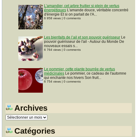
L’amandier, cet arbre fruitier si plein de vertus
énergétiques
L'amande douce, véritable concentré
d'énergie Et si on parlait de l'A...
6 958 views
|
0 comments
Les bienfaits de l’ail et son pouvoir guérisseur
Le
pouvoir guérisseur de l'ail - Autour du Monde De
nouveaux essais s...
6 764 views
|
0 comments
Le pommier, cette plante bourrée de vertus
médicinales
Le pommier, ce cadeau de l'automne
qui enchante nos hivers Son fruit...
6 754 views
|
0 comments
Archives
Archives
Catégories