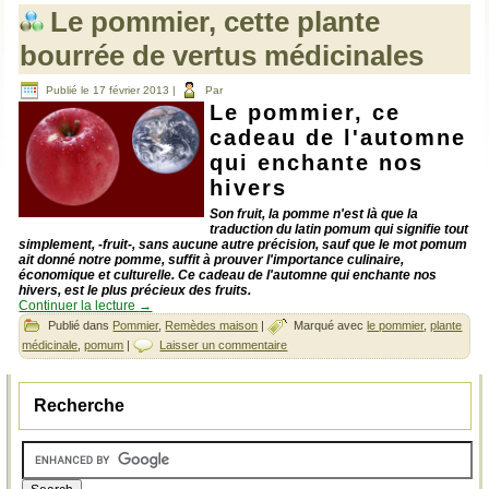
Le pommier, cette plante
bourrée de vertus médicinales
Publié le
17 février 2013
|
Par
Le pommier, ce
cadeau de l'automne
qui enchante nos
hivers
Son fruit, la pomme n'est là que la
traduction du latin pomum qui signifie tout
simplement, -fruit-, sans aucune autre précision, sauf que le mot pomum
ait donné notre pomme, suffit à prouver l'importance culinaire,
économique et culturelle. Ce cadeau de l'automne qui enchante nos
hivers, est le plus précieux des fruits.
Continuer la lecture
→
Publié dans
Pommier
,
Remèdes maison
|
Marqué avec
le pommier
,
plante
médicinale
,
pomum
|
Laisser un commentaire
Recherche