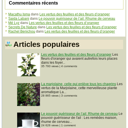
Commentaires récents
Macathu Isma
dans
Les vertus des feuilles et des fleurs d’oranger
Saida Labani
dans
Le pouvoir guérisseur de l’ail: Rhume de cerveau
Mé Lyz
dans
Les vertus des feuilles et des fleurs d’oranger
Secrets De Nature
dans
Les vertus des feuilles et des fleurs d’oranger
Rachel Benichou
dans
Les vertus des feuilles et des fleurs d’oranger
Articles populaires
Les vertus des feuilles et des fleurs d’oranger
Les
fleurs d'oranger qui avaient autrefois leurs places
dans les foyer...
35 793 views
|
4 comments
La marjolaine, celle qui enlève tous les chagrins
Les
vertus de la Marjolaine, cette merveilleuse plante
aromatique La...
28 865 views
|
3 comments
Le pouvoir guérisseur de l’ail: Rhume de cerveau
Le
pouvoir guérisseur de l'ail : Les remèdes maison,
rhume de cerveau...
24 626 views
|
1 comment