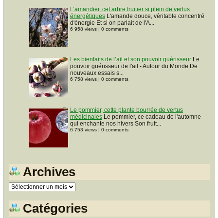
L’amandier, cet arbre fruitier si plein de vertus
énergétiques
L'amande douce, véritable concentré
d'énergie Et si on parlait de l'A...
6 958 views
|
0 comments
Les bienfaits de l’ail et son pouvoir guérisseur
Le
pouvoir guérisseur de l'ail - Autour du Monde De
nouveaux essais s...
6 758 views
|
0 comments
Le pommier, cette plante bourrée de vertus
médicinales
Le pommier, ce cadeau de l'automne
qui enchante nos hivers Son fruit...
6 753 views
|
0 comments
Archives
Archives
Catégories