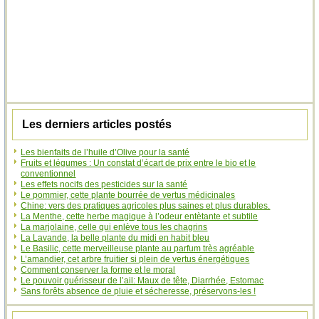
Les derniers articles postés
Les bienfaits de l’huile d’Olive pour la santé
Fruits et légumes : Un constat d’écart de prix entre le bio et le
conventionnel
Les effets nocifs des pesticides sur la santé
Le pommier, cette plante bourrée de vertus médicinales
Chine: vers des pratiques agricoles plus saines et plus durables.
La Menthe, cette herbe magique à l’odeur entètante et subtile
La marjolaine, celle qui enlève tous les chagrins
La Lavande, la belle plante du midi en habit bleu
Le Basilic, cette merveilleuse plante au parfum très agréable
L’amandier, cet arbre fruitier si plein de vertus énergétiques
Comment conserver la forme et le moral
Le pouvoir guérisseur de l’ail: Maux de tête, Diarrhée, Estomac
Sans forêts absence de pluie et sécheresse, préservons-les !