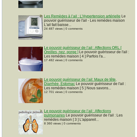
Les Remèdes à l’ail : L’Hypertension artérielle
Le
pouvoir guérisseur de l'ail - Les remèdes maison
L'ail fait baisse...
24 487 views
|
0 comments
Le pouvoir guérisseur de l’ail : Affections ORL [
Oreilles, nez, gorge ]
Le pouvoir guérisseur de l'ail :
Les remèdes maison [ 4 ] Parfois l'a...
17 482 views
|
0 comments
Le pouvoir guérisseur de l’ail: Maux de tête,
Diarrhée, Estomac
Le pouvoir guérisseur de l'ail :
Les remèdes maison [ 5 ] Nous savons...
12 701 views
|
0 comments
Le pouvoir guérisseur de l’ail : Affections
pulmonaires
Le pouvoir guérisseur de l'ail : Les
remèdes maison [ 3 ] L'appareil...
8 360 views
|
0 comments