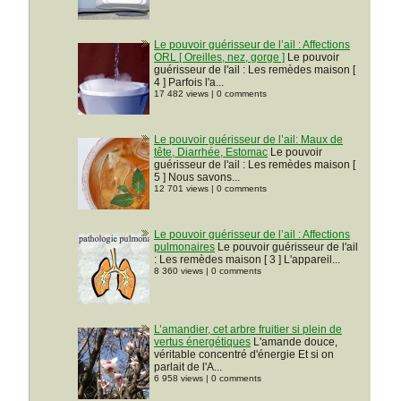
Le pouvoir guérisseur de l’ail : Affections
ORL [ Oreilles, nez, gorge ]
Le pouvoir
guérisseur de l'ail : Les remèdes maison [
4 ] Parfois l'a...
17 482 views
|
0 comments
Le pouvoir guérisseur de l’ail: Maux de
tête, Diarrhée, Estomac
Le pouvoir
guérisseur de l'ail : Les remèdes maison [
5 ] Nous savons...
12 701 views
|
0 comments
Le pouvoir guérisseur de l’ail : Affections
pulmonaires
Le pouvoir guérisseur de l'ail
: Les remèdes maison [ 3 ] L'appareil...
8 360 views
|
0 comments
L’amandier, cet arbre fruitier si plein de
vertus énergétiques
L'amande douce,
véritable concentré d'énergie Et si on
parlait de l'A...
6 958 views
|
0 comments