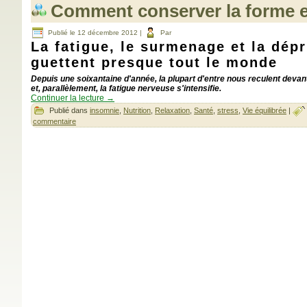
Comment conserver la forme e
Publié le
12 décembre 2012
|
Par
La fatigue, le surmenage et la dép
guettent presque tout le monde
Depuis une soixantaine d'année, la plupart d'entre nous reculent devant
et, parallèlement, la fatigue nerveuse s'intensifie.
Continuer la lecture
→
Publié dans
insomnie
,
Nutrition
,
Relaxation
,
Santé
,
stress
,
Vie équilibrée
|
commentaire