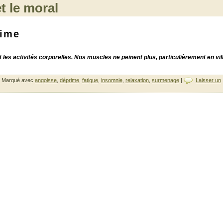
t le moral
rime
 les activités corporelles. Nos muscles ne peinent plus, particulièrement en vill
Marqué avec
angoisse
,
déprime
,
fatigue
,
insomnie
,
relaxation
,
surmenage
|
Laisser un