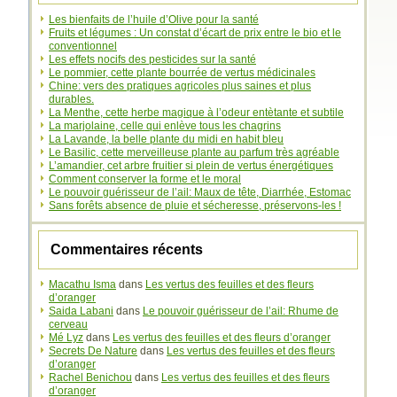
Les bienfaits de l’huile d’Olive pour la santé
Fruits et légumes : Un constat d’écart de prix entre le bio et le
conventionnel
Les effets nocifs des pesticides sur la santé
Le pommier, cette plante bourrée de vertus médicinales
Chine: vers des pratiques agricoles plus saines et plus
durables.
La Menthe, cette herbe magique à l’odeur entètante et subtile
La marjolaine, celle qui enlève tous les chagrins
La Lavande, la belle plante du midi en habit bleu
Le Basilic, cette merveilleuse plante au parfum très agréable
L’amandier, cet arbre fruitier si plein de vertus énergétiques
Comment conserver la forme et le moral
Le pouvoir guérisseur de l’ail: Maux de tête, Diarrhée, Estomac
Sans forêts absence de pluie et sécheresse, préservons-les !
Commentaires récents
Macathu Isma
dans
Les vertus des feuilles et des fleurs
d’oranger
Saida Labani
dans
Le pouvoir guérisseur de l’ail: Rhume de
cerveau
Mé Lyz
dans
Les vertus des feuilles et des fleurs d’oranger
Secrets De Nature
dans
Les vertus des feuilles et des fleurs
d’oranger
Rachel Benichou
dans
Les vertus des feuilles et des fleurs
d’oranger