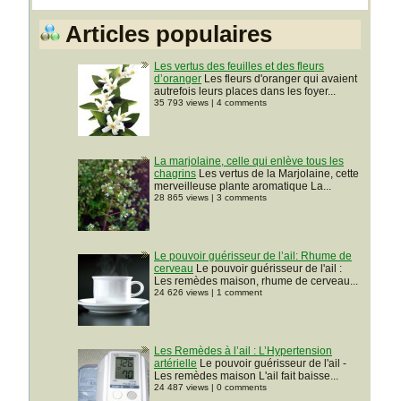
Articles populaires
Les vertus des feuilles et des fleurs
d’oranger
Les fleurs d'oranger qui avaient
autrefois leurs places dans les foyer...
35 793 views
|
4 comments
La marjolaine, celle qui enlève tous les
chagrins
Les vertus de la Marjolaine, cette
merveilleuse plante aromatique La...
28 865 views
|
3 comments
Le pouvoir guérisseur de l’ail: Rhume de
cerveau
Le pouvoir guérisseur de l'ail :
Les remèdes maison, rhume de cerveau...
24 626 views
|
1 comment
Les Remèdes à l’ail : L’Hypertension
artérielle
Le pouvoir guérisseur de l'ail -
Les remèdes maison L'ail fait baisse...
24 487 views
|
0 comments