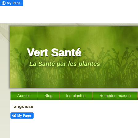
Vert Santé
La Santé par les plantes
Accueil
Blog
les plantes
Remèdes maison
angoisse