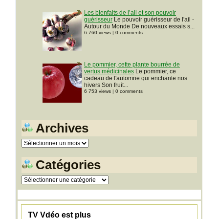
Les bienfaits de l’ail et son pouvoir
guérisseur
Le pouvoir guérisseur de l'ail -
Autour du Monde De nouveaux essais s...
6 760 views
|
0 comments
Le pommier, cette plante bourrée de
vertus médicinales
Le pommier, ce
cadeau de l'automne qui enchante nos
hivers Son fruit...
6 753 views
|
0 comments
Archives
Archives
Catégories
Catégories
TV Vdéo est plus