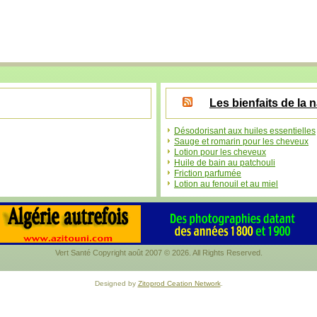
Les bienfaits de la 
Désodorisant aux huiles essentielles
Sauge et romarin pour les cheveux
Lotion pour les cheveux
Huile de bain au patchouli
Friction parfumée
Lotion au fenouil et au miel
Vert Santé Copyright août 2007 © 2026. All Rights Reserved.
Designed by
Zitoprod Ceation Network
.